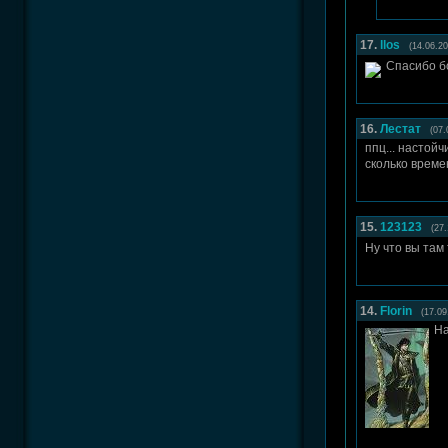
17.
llos
(14.06.20
Спасибо б
16.
Лестат
(07.
ппц... настой
сколько времен
15.
123123
(27
Ну что вы там
14.
Florin
(17.09
На