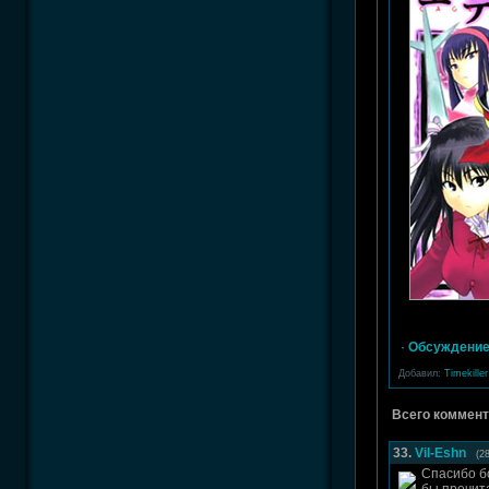
·
Обсуждение
Добавил:
Timekiller
Всего коммент
33.
Vil-Eshn
(2
Спасибо б