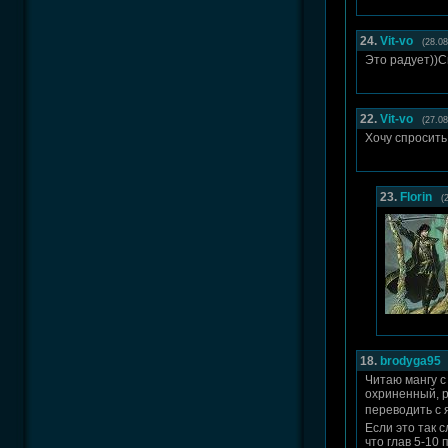
24.
Vit-vo
(28.08
Это радует))С
22.
Vit-vo
(27.08
Хочу спросить,
23.
Florin
(
18.
brodyga95
Читаю мангу с 
охриненный, р
переводить с 
Если это так с
что глав 5-10