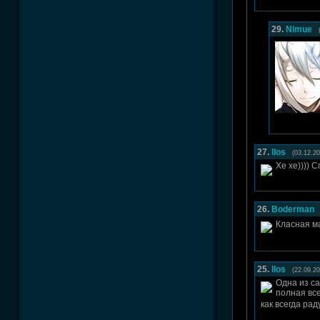
29.
Nimue
27.
llos
(03.12.20
Хе хе)))) 
26.
Boderman
Класная м
25.
llos
(22.09.20
Одна из са
полная все
как всегда ра