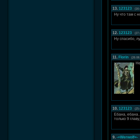
13.
123123
(16
Ну что там с 
12.
123123
(27
Ну спасибо, л
11.
Florin
(26.08
Не
10.
123123
(25
Ебана, ебана.
только 9 главу
9.
-=Werwolf=-