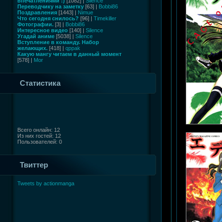
впечатлениями :)
[1082] |
Silence
Переводчику на заметку
[63] |
Bobbi86
Поздравления
[1443] |
Nimue
Что сегодня снилось?
[96] |
Timekiller
Фотографии.
[3] |
Bobbi86
Интересное видео
[140] |
Silence
Угадай аниме
[5038] |
Silence
Вступление в команду. Набор
желающих.
[418] |
qppak
Какую мангу читаем в данный момент
[578] |
Mor
Статистика
Всего онлайн: 12
Из них гостей: 12
Пользователей: 0
Твиттер
Tweets by actionmanga