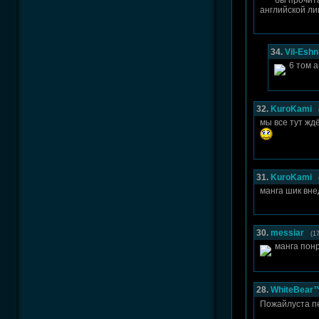
бы прочита
английской ли
34.
Vil-Eshn
6 том а
32.
KuroKami
мы все тут жд
31.
KuroKami
манга шик внед
30.
messiar
(1
манга пон
28.
WhiteBear
Пожайлуста п