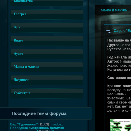
Библиотека
Манга и манхва
Галерея
Арт
Cage of E
Видео
Название на 
Другое назва
Русское назв
Аудио
Год начала и
Автор:
Ямада
Жанр:
приключ
Манга и манхва
Количество т
Состояние пе
Додзинси
Краткое опи
посадку на н
Субтитры
необычный...
животных. Бе
самим себе н
нет. Как нет 
делай что хоч
Последние темы форума
Бар "Type-moon"
[11883] |
moddex
Последнее смотренное. Делимся