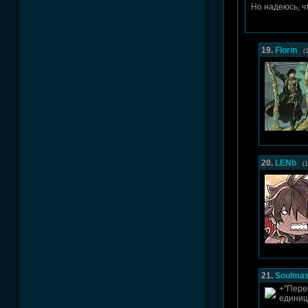
Но надеюсь, ч
19.
Florin
(
20.
LENb
(
21.
Soulmas
+"Пере
единиц