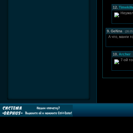
12.
Timekill
Неужел
9. GeNna
(26.05
А что, манги 
10.
Archer
7-ой то