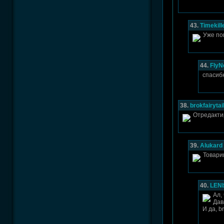
43.
Timekill
Уже по
44.
FlyN
спасиб
38.
brokfairytai
Отредакти
39.
Alukard
Товарищ
40.
LEN
Ал,
Дав
И да, br