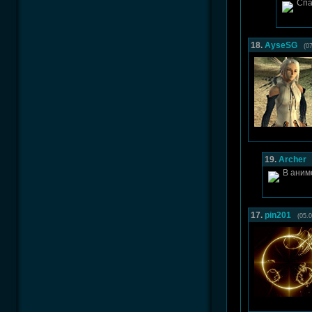
Спа
18.
AyseSG
(0
19.
Archer
В аниме
17.
pin201
(05.