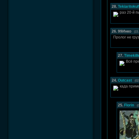
28.
Tekiaritoku
раз 20-й п
26. 99Инко
(15
Пролог не гру
27.
Timekill
Всё пр
24.
Outcast
(02
када прим
25.
Florin
(