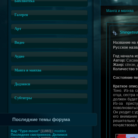
Библиотека
Манга и манхва
Галерея
Арт
Shingetsu
Видео
Название на 
Русское назв
Год начала и
Аудио
Автор:
Сасак
Жанр:
сёнэн, 
Количество т
Манга и манхва
Состояние пе
Додзинси
Краткое опис
Тоно. Из-за 
отца, сестра 
Субтитры
должен будет 
Из-за прист
поволноваться
Он уходит с у
его внимание
Последние темы форума
решительно 
почувствовал 
Бар "Type-moon"
[11883] |
moddex
Последнее смотренное. Делимся