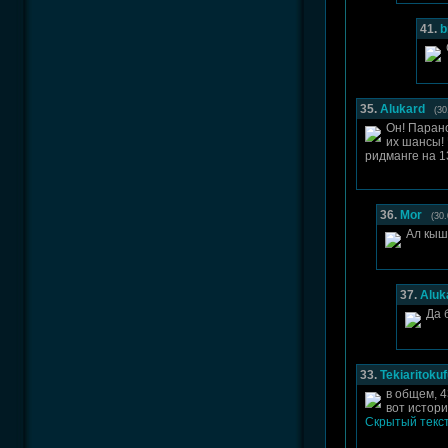
41.
b
35.
Alukard
(30
Он! Паран
их шансы! 
ридманге на 1
36.
Mor
(30.
Ал кыш
37.
Aluk
Да 
33.
Tekiaritoku
в общем, 4
вот истори
Скрытый текс