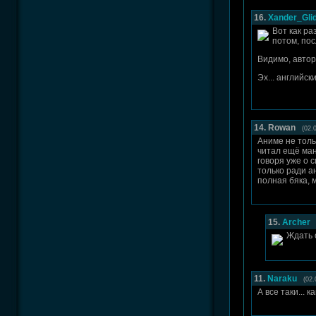
16.
Xander_Gli
Вот как ра
потом, пос
Видимо, автор
Эх... английск
14. Rowan
(02.
Аниме не толь
читал ещё ман
говоря уже о 
только ради а
полная бяка, 
15.
Archer
Ждать 
11.
Naraku
(02.
А все таки... к