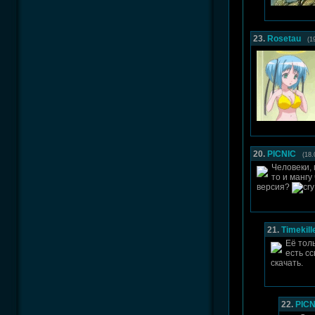
23.
Rosetau
(1
20.
PICNIC
(18.
Человеки,
то и мангу
версия?
21.
Timekill
Её тол
есть с
скачать.
22.
PICN