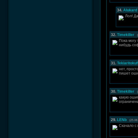
34.
Alukard
Лол! Д
32.
Timekiller
Пока могу 
нибудь соф
31.
Tekiaritoku
нет, прост
пишет ошиб
30.
Timekiller
какую ошиб
ограничен
29.
LENb
(25.08
Скачало с 