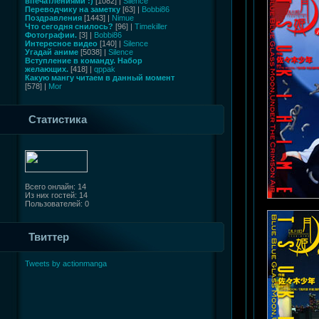
впечатлениями :)
[1082] |
Silence
Переводчику на заметку
[63] |
Bobbi86
Поздравления
[1443] |
Nimue
Что сегодня снилось?
[96] |
Timekiller
Фотографии.
[3] |
Bobbi86
Интересное видео
[140] |
Silence
Угадай аниме
[5038] |
Silence
Вступление в команду. Набор
желающих.
[418] |
qppak
Какую мангу читаем в данный момент
[578] |
Mor
Статистика
Всего онлайн: 14
Из них гостей: 14
Пользователей: 0
Твиттер
Tweets by actionmanga