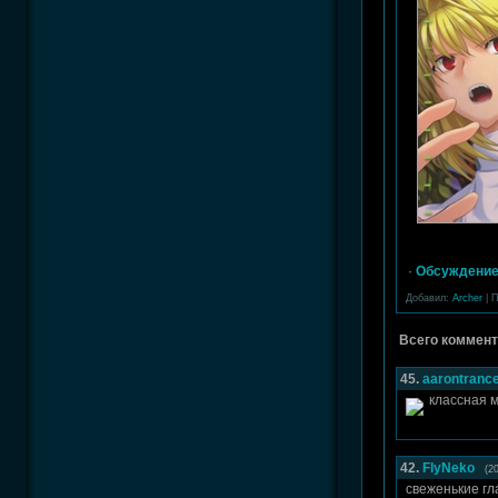
·
Обсуждение
Добавил:
Archer
| 
Всего коммент
45.
aarontranc
классная м
42.
FlyNeko
(2
свеженькие гл