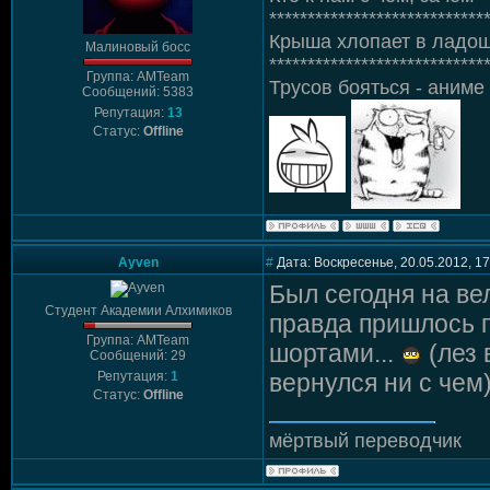
****************************
Крыша хлопает в ладош
Малиновый босс
****************************
Группа: AMTeam
Трусов бояться - аниме 
Сообщений: 5383
Репутация:
13
Статус:
Offline
Ayven
#
Дата: Воскресенье, 20.05.2012, 1
Был сегодня на вел
Студент Академии Алхимиков
правда пришлось 
Группа: AMTeam
шортами...
(лез 
Сообщений: 29
Репутация:
1
вернулся ни с чем
Статус:
Offline
мёртвый переводчик