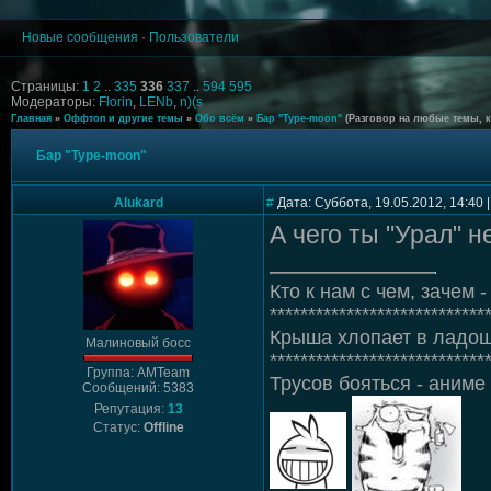
Новые сообщения
·
Пользователи
Страницы:
1
2
..
335
336
337
..
594
595
Модераторы:
Florin
,
LENb
,
n)(s
Главная
»
Оффтоп и другие темы
»
Обо всём
»
Бар "Type-moon"
(Разговор на любые темы, 
Бар "Type-moon"
Alukard
#
Дата: Суббота, 19.05.2012, 14:40
А чего ты "Урал" н
Кто к нам с чем, зачем - 
****************************
Крыша хлопает в ладош
Малиновый босс
****************************
Группа: AMTeam
Трусов бояться - аниме 
Сообщений: 5383
Репутация:
13
Статус:
Offline