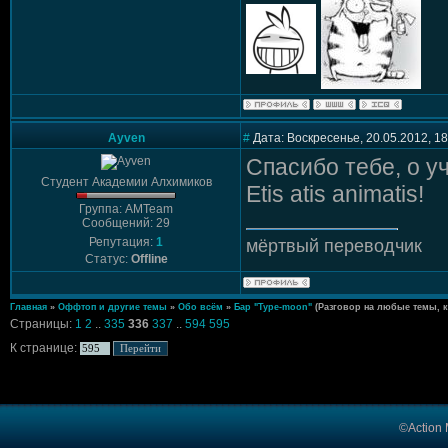
Ayven
#
Дата: Воскресенье, 20.05.2012, 1
Спасибо тебе, о у
Студент Академии Алхимиков
Etis atis animatis!
Группа: AMTeam
Сообщений: 29
Репутация:
1
мёртвый переводчик
Статус:
Offline
Главная
»
Оффтоп и другие темы
»
Обо всём
»
Бар "Type-moon"
(Разговор на любые темы, 
Страницы:
1
2
..
335
336
337
..
594
595
К странице:
©Action