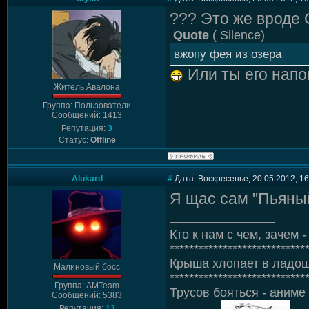
??? Это же вроде 
Quote
(
Silence
)
вжопу фея из озера
Или ты его напо
Житель Авалона
Группа: Пользователи
Сообщений: 1413
Репутация:
3
Статус:
Offline
Alukard
#
Дата: Воскресенье, 20.05.2012, 1
Я щас сам "Пьяный
Кто к нам с чем, зачем - 
****************************
Крыша хлопает в ладош
Малиновый босс
****************************
Группа: AMTeam
Трусов бояться - аниме 
Сообщений: 5383
Репутация:
13