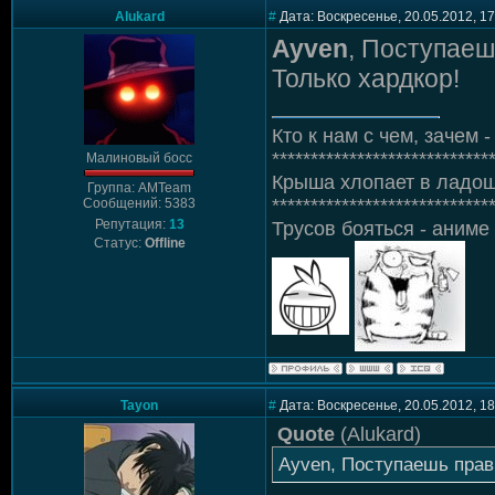
Alukard
#
Дата: Воскресенье, 20.05.2012, 1
Ayven
, Поступаеш
Только хардкор!
Кто к нам с чем, зачем - 
****************************
Малиновый босс
Крыша хлопает в ладош
Группа: AMTeam
****************************
Сообщений: 5383
Репутация:
13
Трусов бояться - аниме 
Статус:
Offline
Tayon
#
Дата: Воскресенье, 20.05.2012, 1
Quote
(
Alukard
)
Ayven, Поступаешь прави