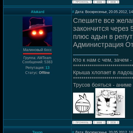
Alukard
#
Дата: Воскресенье, 20.05.2012, 1
Спешите все желаю
закончится через 5
плюс адын в репу
Администрация От
Малиновый босс
Группа: AMTeam
Кто к нам с чем, зачем - 
Сообщений: 5383
****************************
Репутация:
13
Крыша хлопает в ладош
Статус:
Offline
****************************
Трусов бояться - аниме 
Tayon
#
Дата: Воскресенье, 20.05.2012, 1