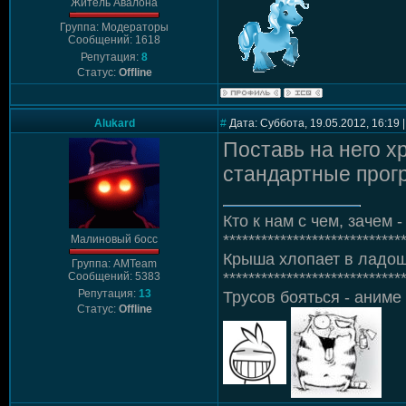
Житель Авалона
Группа: Модераторы
Сообщений: 1618
Репутация:
8
Статус:
Offline
Alukard
#
Дата: Суббота, 19.05.2012, 16:19
Поставь на него х
стандартные прог
Кто к нам с чем, зачем - 
****************************
Малиновый босс
Крыша хлопает в ладош
Группа: AMTeam
****************************
Сообщений: 5383
Репутация:
13
Трусов бояться - аниме 
Статус:
Offline