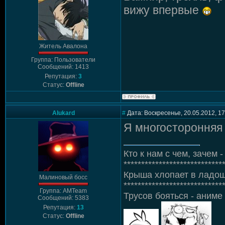
вижу впервые
Житель Авалона
Группа: Пользователи
Сообщений: 1413
Репутация:
3
Статус:
Offline
Alukard
#
Дата: Воскресенье, 20.05.2012, 1
Я многосторонняя 
Кто к нам с чем, зачем - 
****************************
Крыша хлопает в ладош
Малиновый босс
****************************
Группа: AMTeam
Трусов бояться - аниме 
Сообщений: 5383
Репутация:
13
Статус:
Offline