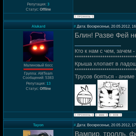
Репутация:
3
Статус:
Offline
Alukard
#
Дата: Воскресенье, 20.05.2012, 1
Блин! Разве Фей 
Кто к нам с чем, зачем - 
****************************
Крыша хлопает в ладош
Малиновый босс
****************************
Группа: AMTeam
Трусов бояться - аниме 
Сообщений: 5383
Репутация:
13
Статус:
Offline
Tayon
#
Дата: Воскресенье, 20.05.2012, 1
Вампир, тролль, ф