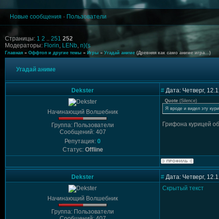
Новые сообщения
·
Пользователи
Страницы:
1
2
..
251
252
Модераторы:
Florin
,
LENb
,
n)(s
Главная
»
Оффтоп и другие темы
»
Игры
»
Угадай аниме
(Древняя как само аниме игра...)
Угадай аниме
Dekster
#
Дата: Четверг, 12.
Quote
(
Silence
)
Я вроде и видел эту кури
Начинающий Волшебник
Грифона курицей об
Группа: Пользователи
Сообщений: 407
Репутация:
0
Статус:
Offline
Dekster
#
Дата: Четверг, 12.
Скрытый текст
Начинающий Волшебник
Группа: Пользователи
Сообщений: 407