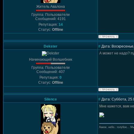
Житель Авалона
Группа: Пользователи
Сообщений: 4191
Репутация:
14
Статус:
Offline
Dekster
#
Дата: Воскресенье,
А может не надо? п
Начинающий Волшебник
Группа: Пользователи
Сообщений: 407
Репутация:
0
Статус:
Offline
Silence
#
Дата: Суббота, 25.
Мне кажется, вам не
Какое. небо.. голубое... Мы