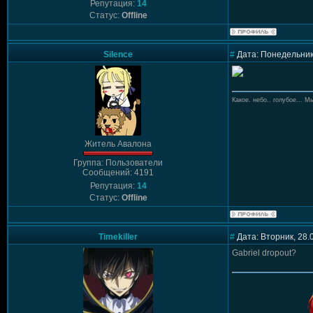
Репутация:
14
Статус:
Offline
Silence
#
Дата: Понедельник,
Какое. небо.. голубое... Мы
Житель Авалона
Группа: Пользователи
Сообщений: 4191
Репутация:
14
Статус:
Offline
Timekiller
#
Дата: Вторник, 28.
Gabriel dropout?