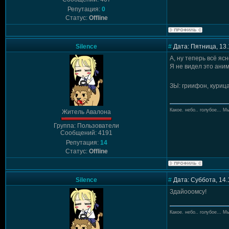
Репутация:
0
Статус:
Offline
Silence
#
Дата: Пятница, 13.
А, ну теперь всё ясн
Я не видел это ани
ЗЫ: гриифон, курица
Какое. небо.. голубое... Мы
Житель Авалона
Группа: Пользователи
Сообщений: 4191
Репутация:
14
Статус:
Offline
Silence
#
Дата: Суббота, 14.
Здайооомсу!
Какое. небо.. голубое... Мы