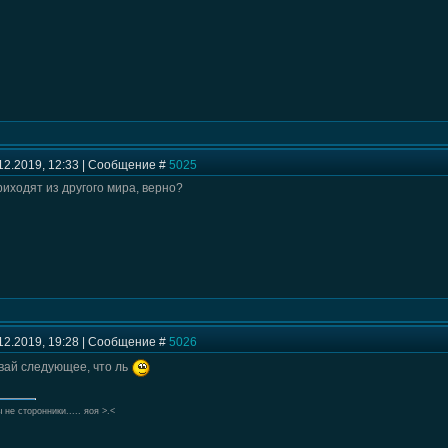
12.2019, 12:33 | Сообщение #
5025
иходят из другого мира, верно?
12.2019, 19:28 | Сообщение #
5026
ывай следующее, что ль
 не сторонники..... яоя >.<