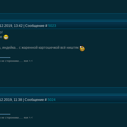
12.2019, 13:42 | Сообщение #
5023
о!
ме
, индейка... с жаренной картошечкой всё ништяк
 не сторонники..... яоя >.<
12.2019, 11:38 | Сообщение #
5024
 не сторонники..... яоя >.<