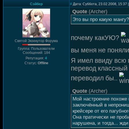
Сэйбер
#
Дата: Суббота, 23.02.2008, 15:37
Quote
(
Archer
)
Это вы про какую мангу?
почему какУЮ?
Святой Экзекутор Форума
вы меня не поняли,
Группа: Пользователи
Сообщений: 184
Репутация:
4
Я имел ввиду всю м
Статус:
Offline
перевод классный 
переводил бы..
Quote
(
Archer
)
Мой настроение похоже 
заключённый в непрони
крейсере от его пагубно
Она пратически не проб
нарушена, и тогда... жд