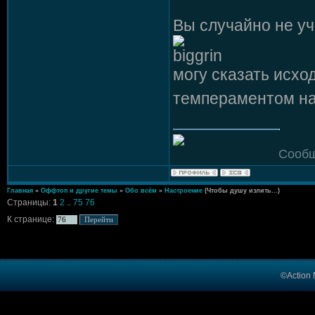
Вы случайно не у
могу сказать исхо
темпераментом на
Сообщ
Главная
»
Оффтоп и другие темы
»
Обо всём
»
Настроение
(Чтобы душу излить...)
Страницы:
1
2
..
75
76
К странице:
©Action