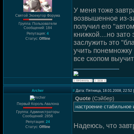
У меня тоже завтр
Святой Экзекутор Форума
возвышенное из-за 
Группа: Пользователи
получил его "авто
Сообщений: 184
книжкой....но зато
Репутация:
4
Статус:
Offline
заслужить это "бл
учить понемножку 
все скопом выучит
Archer
#
Дата: Пятница, 18.01.2008, 22:52
Quote
(
Сэйбер
)
Первый Король Авалона
настроение стабильное
Группа: Администраторы
Сообщений: 2856
Репутация:
24
Надеюсь, что завт
Статус:
Offline