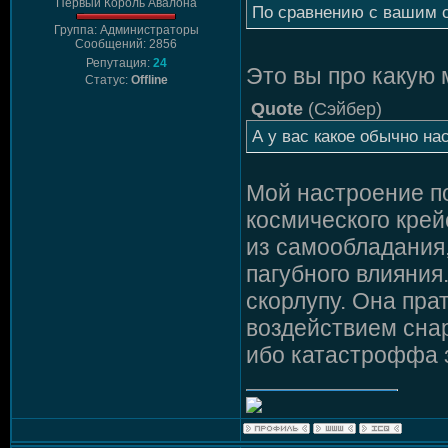
Первый Король Авалона
По сравнению с вашим с
Группа: Администраторы
Сообщений: 2856
Репутация:
24
Это вы про какую м
Статус:
Offline
Quote
(
Сэйбер
)
А у вас какое обычно на
Мой настроение п
космического кре
из самообладания
пагубного влияния
скорлупу. Она пра
воздействием снар
ибо катастроффа з