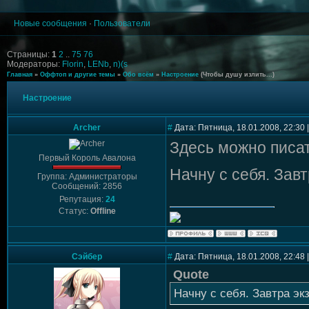
Новые сообщения
·
Пользователи
Страницы:
1
2
..
75
76
Модераторы:
Florin
,
LENb
,
n)(s
Главная
»
Оффтоп и другие темы
»
Обо всём
»
Настроение
(Чтобы душу излить...)
Настроение
Archer
#
Дата: Пятница, 18.01.2008, 22:30
Здесь можно писа
Первый Король Авалона
Начну с себя. Зав
Группа: Администраторы
Сообщений: 2856
Репутация:
24
Статус:
Offline
Сэйбер
#
Дата: Пятница, 18.01.2008, 22:48
Quote
Начну с себя. Завтра эк