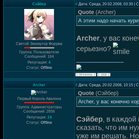
Сэйбер
#
Дата: Среда, 20.02.2008, 03:30 |
Quote
(
Archer
)
А этим надо начать кури
Archer
, у вас кон
Святой Экзекутор Форума
серьезно?
Группа: Пользователи
Сообщений: 184
Репутация:
4
Статус:
Offline
Archer
#
Дата: Среда, 20.02.2008, 10:15 |
Quote
(
Сэйбер
)
Первый Король Авалона
Archer, у вас конечно х
Группа: Администраторы
Сообщений: 2856
Репутация:
24
Сэйбер
, в каждой
Статус:
Offline
сказать, что им ну
уже им решать. Но